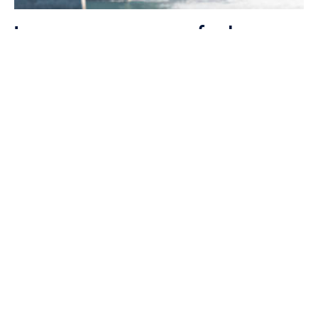
Læs mere om vores samfundsansvar
Gå til startsiden
Om os
Kontakt os
Ledige stillinger
Presserum
Designguide