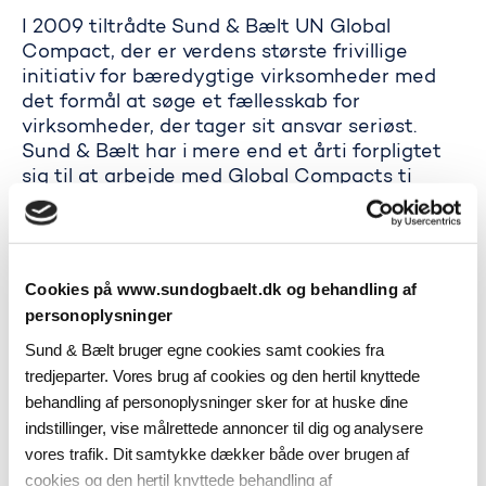
I 2009 tiltrådte Sund & Bælt UN Global
Compact, der er verdens største frivillige
initiativ for bæredygtige virksomheder med
det formål at søge et fælles­skab for
virksomheder, der tager sit ansvar seriøst.
Sund & Bælt har i mere end et årti forpligtet
sig til at arbejde med Global Compacts ti
principper og rapporterer årligt på selskabets
fremskridt inden for bæredygtighed til FN.
Sund & Bælt refererer derfor også til FN’s
verdensmål i selskabets rapporte­ring på
Cookies på www.sundogbaelt.dk og behandling af
bæredygtighed.
personoplysninger
Sund & Bælt bruger egne cookies samt cookies fra
Sund & Bælt er af den overbevisning, at det er
tredjeparter. Vores brug af cookies og den hertil knyttede
vigtigt at sætte ambitiøse mål for at kunne
behandling af personoplysninger sker for at huske dine
løfte bæredyg­tighedsdagsordenen, og at det
indstillinger, vise målrettede annoncer til dig og analysere
kun kan ske i samarbejde med andre.
vores trafik. Dit samtykke dækker både over brugen af
Sund & Bælts politik for bæredygtighed
cookies og den hertil knyttede behandling af