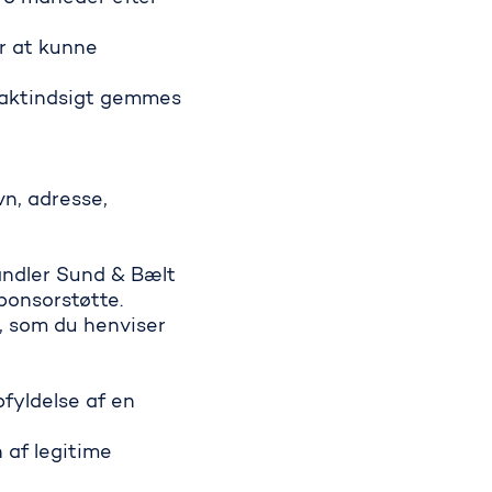
or at kunne
f aktindsigt gemmes
n, adresse,
andler Sund & Bælt
sponsorstøtte.
r, som du henviser
pfyldelse af en
 af legitime