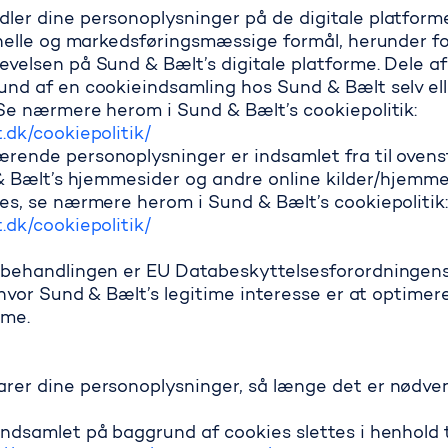
er dine personoplysninger på de digitale platforme
onelle og markedsføringsmæssige formål, herunder f
velsen på Sund & Bælt’s digitale platforme. Dele a
nd af en cookieindsamling hos Sund & Bælt selv ell
Se nærmere herom i Sund & Bælt’s cookiepolitik:
.dk/cookiepolitik/
rende personoplysninger er indsamlet fra til ovens
 & Bælt’s hjemmesider og andre online kilder/hjemmes
es, se nærmere herom i Sund & Bælt’s cookiepolitik
.dk/cookiepolitik/
behandlingen er EU Databeskyttelsesforordningens art.
, hvor Sund & Bælt’s legitime interesse er at optimer
rme.
er dine personoplysninger, så længe det er nødvend
ndsamlet på baggrund af cookies slettes i henhold t