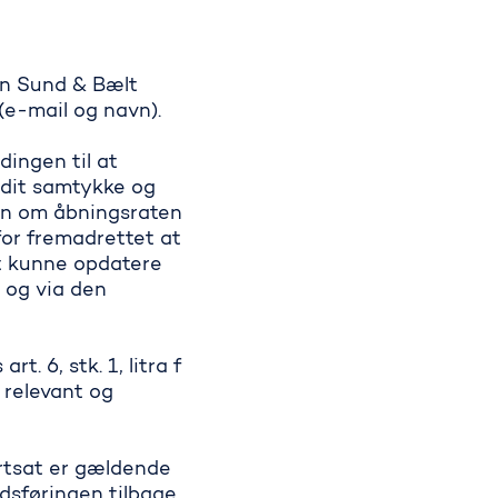
an Sund & Bælt
(e-mail og navn).
dingen til at
 dit samtykke og
en om åbningsraten
for fremadrettet at
at kunne opdatere
 og via den
 6, stk. 1, litra f
 relevant og
rtsat er gældende
edsføringen tilbage