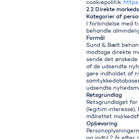
cookiepolitik:
https
2.2 Direkte marked
Kategorier af pers
I forbindelse med 
behandle almindelig
Formål
Sund & Bælt behandl
modtage direkte ma
sende det ønskede 
af de udsendte nyhe
gøre indholdet af 
samtykkedatabasen.
udsendte nyhedsmail
Rets
Retsgrundlaget for 
(legitim interesse)
målrettet markedsf
Opbevaring
Personoplysningern
og indtil 2 år efte