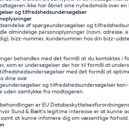
 modtageren ikke har åbnet sine nyhedsmails over en
elser og tilfredshedsundersøgelser
onoplysninger
udsendelse af spørgeundersøgelser og tilfredshedsu
le almindelige personoplysninger (navn, adresse, e
ig), bizz-nummer, kundenummer hos din bizz-udste
inger behandles med det formål at du kontaktes i f
r, som er undersøgelser der har til formål at unde
tilfredshedsundersøgelser med det formål at optim
ra dine svar.
geundersøgelser og tilfredshedsundersøgelser kan-
e uden samtykke fra modtageren.
behandlingen er EU Databeskyttelsesforordningens art.
, hvor Sund & Bælt’s legitime interesse er at kunne 
 samt at kunne infomere dig om væsentlige forhold.
en