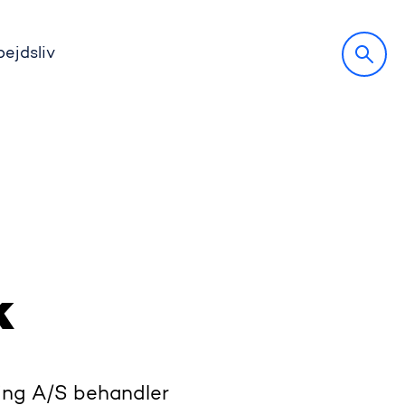
bejdsliv
k
ding A/S behandler