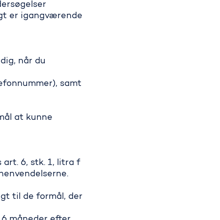
dersøgelser
øgt er igangværende
dig, når du
elefonnummer), samt
mål at kunne
 6, stk. 1, litra f
e henvendelserne.
 til de formål, der
i 6 måneder efter