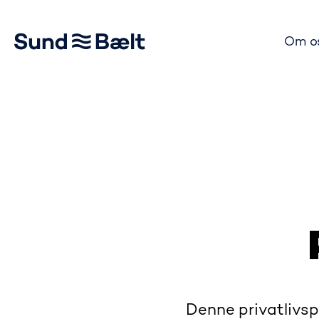
Om o
Gå til startsiden
Denne privatlivsp