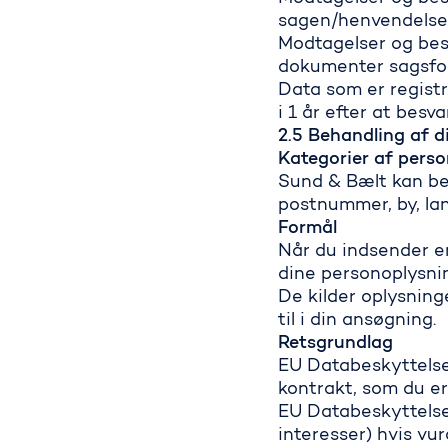
sagen/henvendelsen
Modtagelser og besv
dokumenter sagsfor
Data som er regist
i 1 år efter at besv
2.5 Behandling af 
Kategorier af pers
Sund & Bælt kan be
postnummer, by, la
Formål
Når du indsender e
dine personoplysni
De kilder oplysninge
til i din ansøgning.
Retsgrundlag
EU Databeskyttelses
kontrakt, som du er
EU Databeskyttelses
interesser) hvis vu