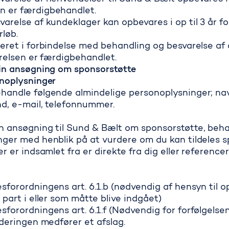
 er færdigbehandlet.
arelse af kundeklager kan opbevares i op til 3 år f
løb.
reret i forbindelse med behandling og besvarelse a
arelsen er færdigbehandlet.
din ansøgning om sponsorstøtte
onoplysninger
handle følgende almindelige personoplysninger; nav
nd, e-mail, telefonnummer.
n ansøgning til Sund & Bælt om sponsorstøtte, beh
nger med henblik på at vurdere om du kan tildeles 
r er indsamlet fra er direkte fra dig eller reference
forordningens art. 6.1.b (nødvendig af hensyn til o
 part i eller som måtte blive indgået)
forordningens art. 6.1.f (Nødvendig for forfølgelsen
rderingen medfører et afslag.