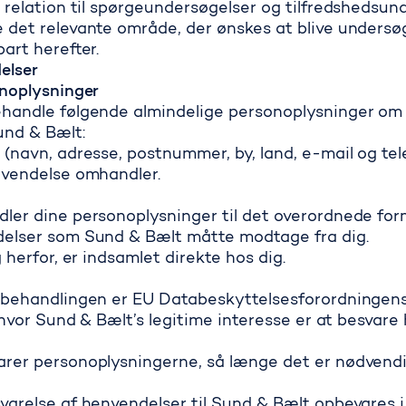
 relation til spørgeundersøgelser og tilfredshedsun
 det relevante område, der ønskes at blive unders
art herefter.
elser
onoplysninger
handle følgende almindelige personoplysninger om 
und & Bælt:
 (navn, adresse, postnummer, by, land, e-mail og t
nvendelse omhandler.
ler dine personoplysninger til det overordnede for
delser som Sund & Bælt måtte modtage fra dig.
 herfor, er indsamlet direkte hos dig.
behandlingen er EU Databeskyttelsesforordningens art.
, hvor Sund & Bælt’s legitime interesse er at besvar
er personoplysningerne, så længe det er nødvendigt
varelse af henvendelser til Sund & Bælt opbevares 