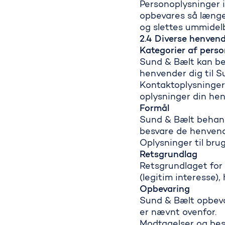
Personoplysninger i
opbevares så længe
og slettes ummidelb
2.4 Diverse henvend
Kategorier af pers
Sund & Bælt kan be
henvender dig til S
Kontaktoplysninger
oplysninger din he
Formål
Sund & Bælt behand
besvare de henven
Oplysninger til brug
Retsgrundlag
Retsgrundlaget for 
(legitim interesse)
Opbevaring
Sund & Bælt opbevar
er nævnt ovenfor.
Modtagelser og bes