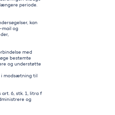
 længere periode.
ndersøgelser, kan
-mail og
der,
orbindelse med
rsøge bestemte
ere og understøtte
 i modsætning til
 6, stk. 1, litra f
administrere og