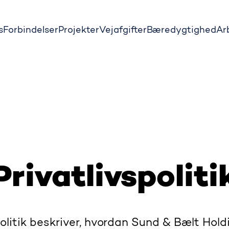
s
Forbindelser
Projekter
Vejafgifter
Bæredygtighed
Ar
Privatlivspoliti
olitik beskriver, hvordan Sund & Bælt Hol