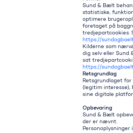
Sund & Bælt behandl
statistiske, funkti
optimere brugerople
foretaget på baggru
tredjepartcookies. 
https://sundogbaelt
Kilderne som nærvæ
dig selv eller Sund
sat tredjepartcooki
https://sundogbaelt
Retsgrundlag
Retsgrundlaget for 
(legitim interesse)
sine digitale platfo
Opbevaring
Sund & Bælt opbevar
der er nævnt.
Personoplysninger i