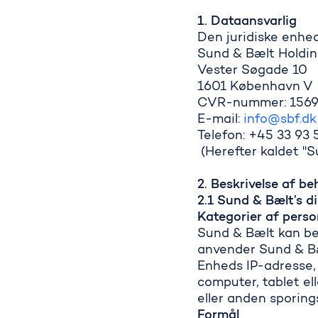
1. Dataansvarlig
Den juridiske enhed
Sund & Bælt Holdin
Vester Søgade 10
1601 København V
CVR-nummer: 156
E-mail:
info@sbf.dk
Telefon: +45 33 93
(Herefter kaldet "S
2. Beskrivelse af b
2.1 Sund & Bælt’s d
Kategorier af pers
Sund & Bælt kan be
anvender Sund & Bæl
Enheds IP-adresse, 
computer, tablet el
eller anden sporin
Formål