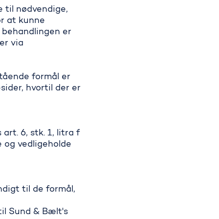
 til nødvendige,
or at kunne
f behandlingen er
er via
tående formål er
ider, hvortil der er
:
 6, stk. 1, litra f
e og vedligeholde
igt til de formål,
il Sund & Bælt's