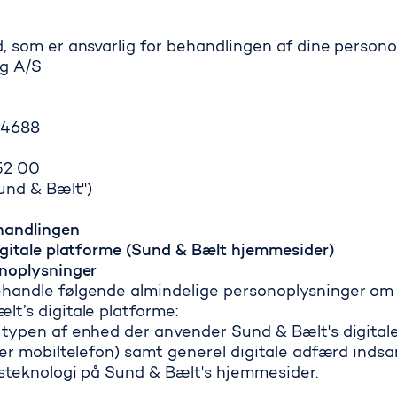
, som er ansvarlig for behandlingen af dine personop
g A/S
94688
 52 00
und & Bælt")
ehandlingen
igitale platforme (Sund & Bælt hjemmesider)
onoplysninger
handle følgende almindelige personoplysninger om 
t’s digitale platforme:
typen af enhed der anvender Sund & Bælt's digitale 
ler mobiltelefon) samt generel digitale adfærd indsa
gsteknologi på Sund & Bælt's hjemmesider.