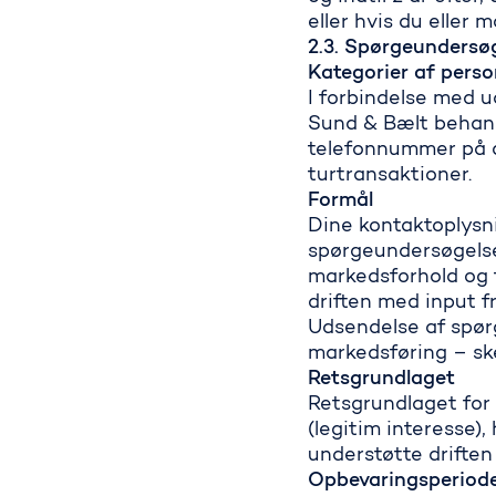
eller hvis du eller
2.3. Spørgeundersøg
Kategorier af pers
I forbindelse med 
Sund & Bælt behand
telefonnummer på d
turtransaktioner.
Formål
Dine kontaktoplysn
spørgeundersøgelse
markedsforhold og 
driften med input f
Udsendelse af spør
markedsføring – sk
Retsgrundlaget
Retsgrundlaget for 
(legitim interesse)
understøtte driften
Opbevaringsperiod