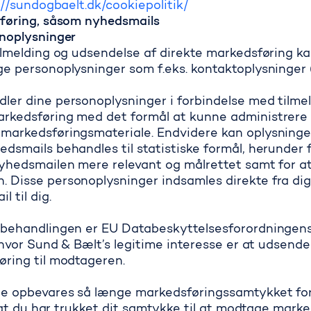
://sundogbaelt.dk/cookiepolitik/
sføring, såsom nyhedsmails
onoplysninger
tilmelding og udsendelse af direkte markedsføring k
e personoplysninger som f.eks. kontaktoplysninger 
er dine personoplysninger i forbindelse med tilmel
rkedsføring med det formål at kunne administrere
markedsføringsmateriale. Endvidere kan oplysning
dsmails behandles til statistiske formål, herunder 
nyhedsmailen mere relevant og målrettet samt for 
 Disse personoplysninger indsamles direkte fra dig
 til dig.
grundlag
behandlingen er EU Databeskyttelsesforordningens art.
, hvor Sund & Bælt’s legitime interesse er at udsende
øring til modtageren.
e opbevares så længe markedsføringssamtykket fo
r, at du har trukket dit samtykke til at modtage mark