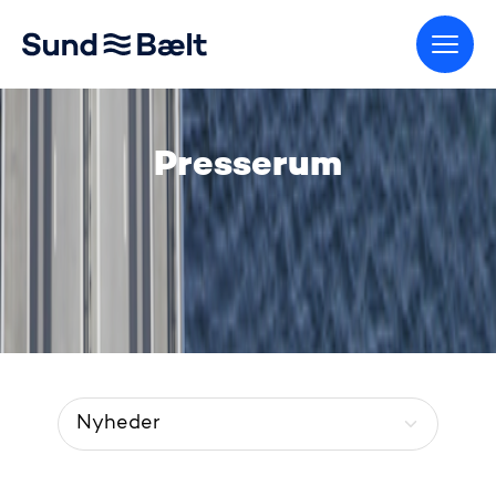
Gå til startsiden
Presserum
Menu