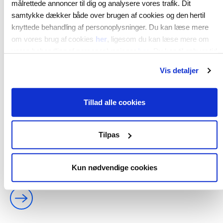
målrettede annoncer til dig og analysere vores trafik. Dit
samtykke dækker både over brugen af cookies og den hertil
knyttede behandling af personoplysninger. Du kan læse mere
om vores brug af cookies
her
, ligesom du kan læse mere om
vores behandling af personoplysninger
her
. Du kan til enhver tid
ændre eller tilbagekalde dit samtykke ved at klikke på “Ændring
Vis detaljer
af dit samtykke” i vores cookiepolitik.
Tillad alle cookies
Tilpas
1. juli 2026
Sund & Bælt fremlægger linjeføringer
Kun nødvendige cookies
til kommende lufthavnsdige