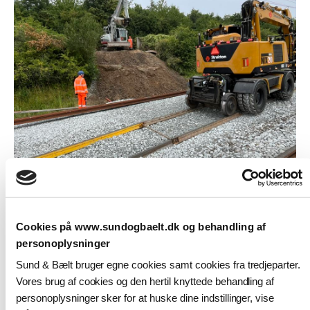
6. juli 2026
Sund & Bælt udskifter sporskifter på
jernbanen over Storebælt
Cookies på www.sundogbaelt.dk og behandling af
personoplysninger
Sund & Bælt bruger egne cookies samt cookies fra tredjeparter.
Vores brug af cookies og den hertil knyttede behandling af
personoplysninger sker for at huske dine indstillinger, vise