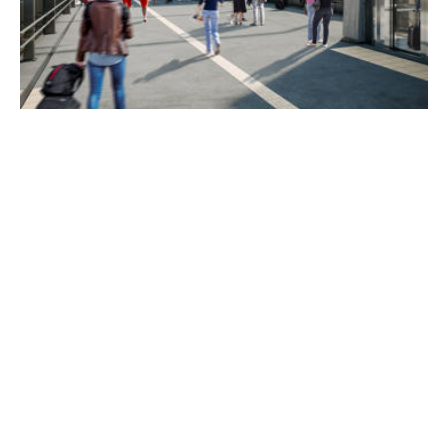
Udvidelse af Københavns Lufthavn
Station
Arbejdet med at udvide Københavns Lufthavn
Station er nu stort set afsluttet, og de nye
perroner er taget i brug. Udvidelsen skaber
plads til flere passager- og godstog på
Øresundsbanen, hvor kapaciteten er
udfordret.