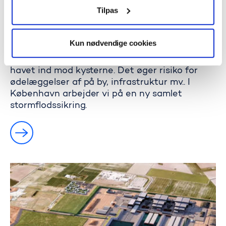
Tilpas
Stormflodssikring
Kun nødvendige cookies
Fremtidens stigende havvandstand vil betyde
hyppigere oversvømmelser, når storme presser
havet ind mod kysterne. Det øger risiko for
ødelæggelser af på by, infrastruktur mv.. I
København arbejder vi på en ny samlet
stormflodssikring.