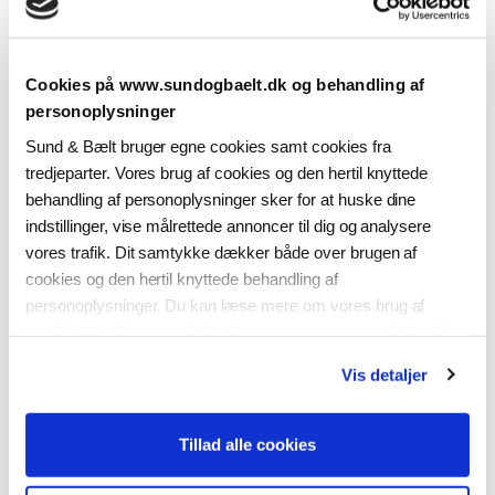
en sydlig jernbanekorridor fra Roskilde via
København Syd til Københavns Lufthavn.
Cookies på www.sundogbaelt.dk og behandling af
personoplysninger
Sund & Bælt bruger egne cookies samt cookies fra
tredjeparter. Vores brug af cookies og den hertil knyttede
behandling af personoplysninger sker for at huske dine
indstillinger, vise målrettede annoncer til dig og analysere
vores trafik. Dit samtykke dækker både over brugen af
cookies og den hertil knyttede behandling af
personoplysninger. Du kan læse mere om vores brug af
cookies
her
, ligesom du kan læse mere om vores behandling
af personoplysninger
her
. Du kan til enhver tid ændre eller
Vis detaljer
tilbagekalde dit samtykke ved at klikke på “Ændring af dit
samtykke” i vores cookiepolitik.
Tillad alle cookies